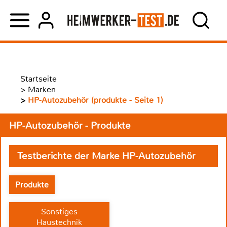
Startseite
>
Marken
>
HP-Autozubehör (produkte - Seite 1)
HP-Autozubehör - Produkte
Testberichte der Marke HP-Autozubehör
Produkte
Sonstiges
Haustechnik