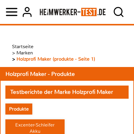
Startseite
>
Marken
>
Holzprofi Maker (produkte - Seite 1)
Holzprofi Maker - Produkte
Testberichte der Marke Holzprofi Maker
Produkte
Excenter-Schleifer
Akku