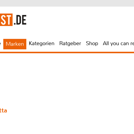
e
Kategorien
Ratgeber
Shop
All you can r
Marken
tta