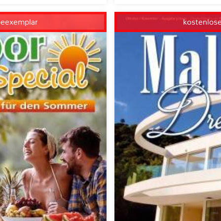
beexemplar
kostenlos