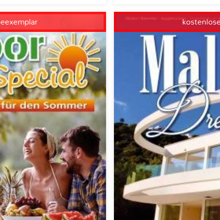
beexemplar
kostenlos