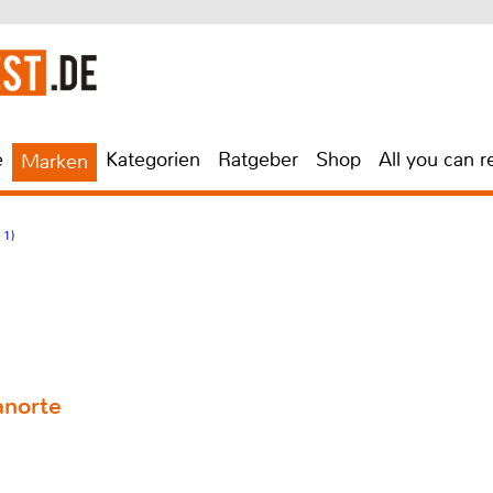
e
Kategorien
Ratgeber
Shop
All you can r
Marken
 1)
anorte