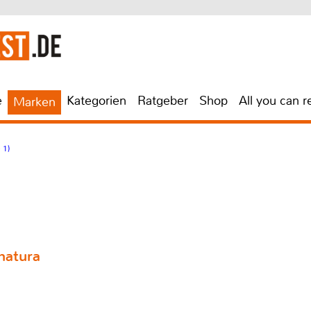
e
Kategorien
Ratgeber
Shop
All you can r
Marken
 1)
natura