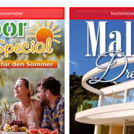
beexemplar
kostenlos