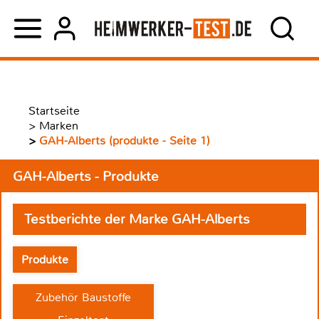
Startseite
>
Marken
>
GAH-Alberts (produkte - Seite 1)
GAH-Alberts - Produkte
Testberichte der Marke GAH-Alberts
Produkte
Zubehör Baustoffe