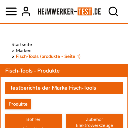
Startseite
>
Marken
>
Fisch-Tools (produkte - Seite 1)
Fisch-Tools - Produkte
Testberichte der Marke Fisch-Tools
Produkte
Bohrer
Zubehör
Elektrowerkzeuge