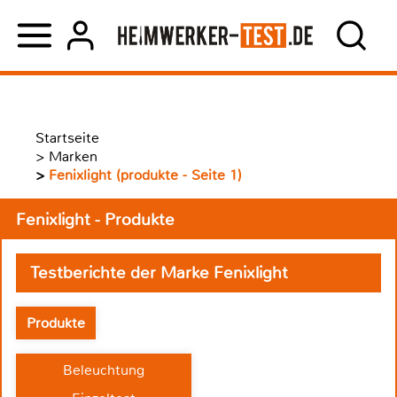
Startseite
>
Marken
>
Fenixlight (produkte - Seite 1)
Fenixlight - Produkte
Testberichte der Marke Fenixlight
Produkte
Beleuchtung