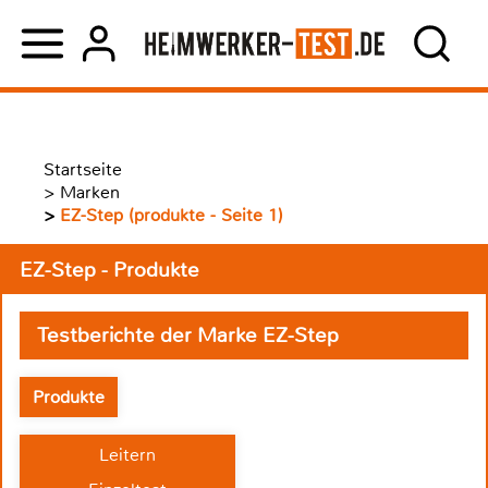
Startseite
>
Marken
>
EZ-Step (produkte - Seite 1)
EZ-Step - Produkte
Testberichte der Marke EZ-Step
Produkte
Leitern