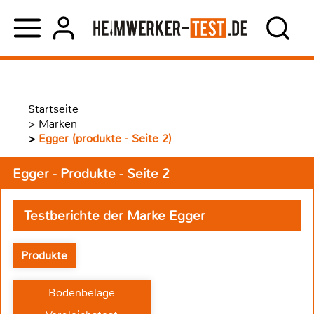
Startseite
>
Marken
>
Egger (produkte - Seite 2)
Egger - Produkte - Seite 2
Testberichte der Marke Egger
Produkte
Bodenbeläge