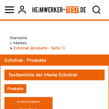
Startseite
>
Marken
>
Echotrak (produkte - Seite 1)
Echotrak - Produkte
Testberichte der Marke Echotrak
Produkte
Aufsitzmäher