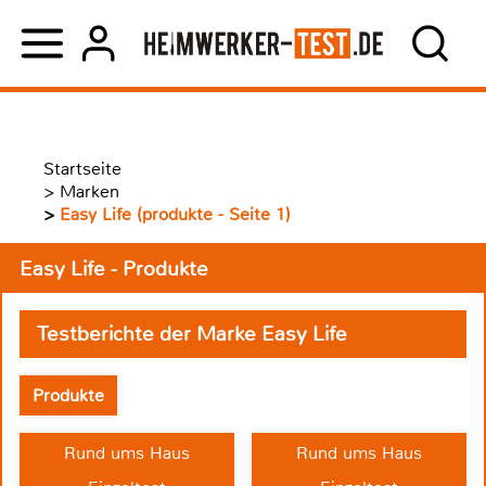
Startseite
>
Marken
>
Easy Life (produkte - Seite 1)
Easy Life - Produkte
Testberichte der Marke Easy Life
Produkte
Rund ums Haus
Rund ums Haus