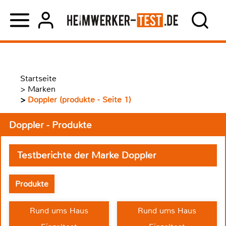
Startseite
>
Marken
>
Doppler (produkte - Seite 1)
Doppler - Produkte
Testberichte der Marke Doppler
Produkte
Rund ums Haus
Rund ums Haus