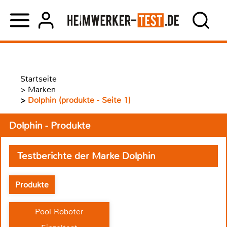
Startseite
>
Marken
>
Dolphin (produkte - Seite 1)
Dolphin - Produkte
Testberichte der Marke Dolphin
Produkte
Pool Roboter