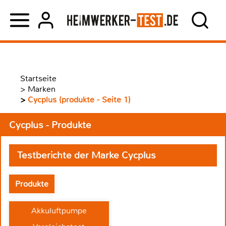
Startseite
>
Marken
>
Cycplus (produkte - Seite 1)
Cycplus - Produkte
Testberichte der Marke Cycplus
Produkte
Akkuluftpumpe