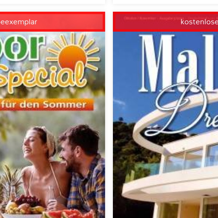
beexemplar
kostenlos