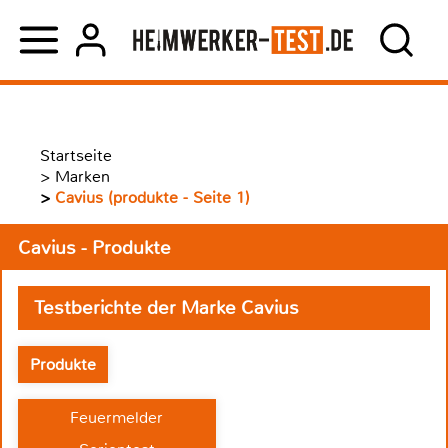
Startseite
>
Marken
>
Cavius (produkte - Seite 1)
Cavius - Produkte
Testberichte der Marke Cavius
Produkte
Feuermelder