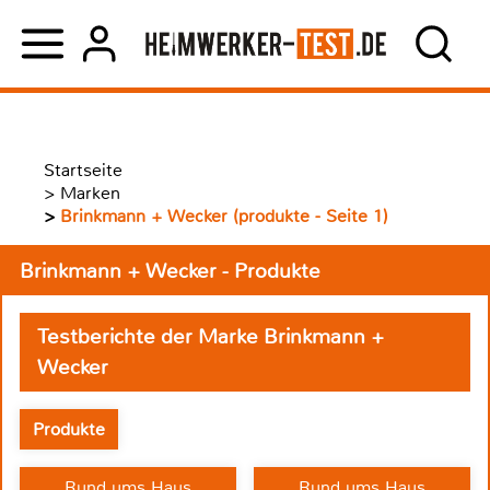
Startseite
>
Marken
>
Brinkmann + Wecker (produkte - Seite 1)
Brinkmann + Wecker - Produkte
Testberichte der Marke Brinkmann +
Wecker
Produkte
Rund ums Haus
Rund ums Haus