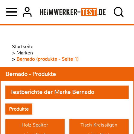
Startseite
>
Marken
>
Bernado (produkte - Seite 1)
Bernado - Produkte
Testberichte der Marke Bernado
Produkte
Holz-Spalter
Tisch-Kreissägen