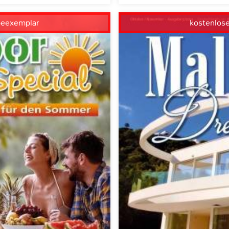
beexemplar
kostenlos