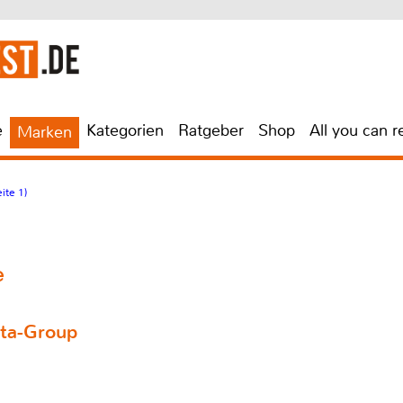
e
Kategorien
Ratgeber
Shop
All you can r
Marken
ite 1)
e
lta-Group