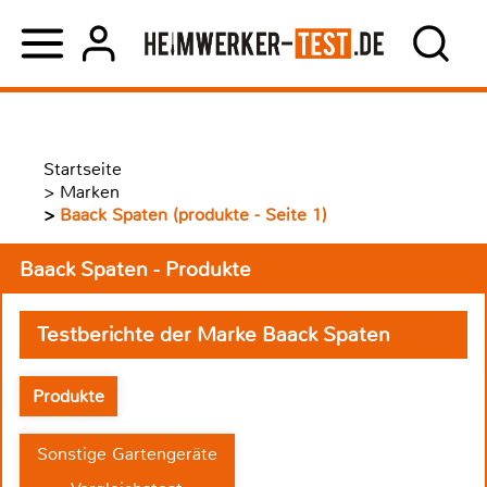
Startseite
>
Marken
>
Baack Spaten (produkte - Seite 1)
Baack Spaten - Produkte
Testberichte der Marke Baack Spaten
Produkte
Sonstige Gartengeräte