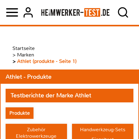
Startseite
>
Marken
>
Athlet (produkte - Seite 1)
Athlet - Produkte
Testberichte der Marke Athlet
Produkte
Zubehör
Handwerkzeug-Sets
Elektrowerkzeuge