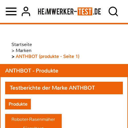
Startseite
>
Marken
>
ANTHBOT (produkte - Seite 1)
ANTHBOT - Produkte
Testberichte der Marke ANTHBOT
Produkte
Roboter-Rasenmäher