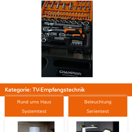
Kategorie: TV-Empfangstechnik
Rund ums Haus
Beleuchtung
Systemtest
Serientest