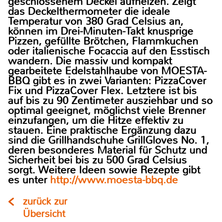
geschlossenem Deckel aufheizen. Zeigt
das Deckelthermometer die ideale
Temperatur von 380 Grad Celsius an,
können im Drei-Minuten-Takt knusprige
Pizzen, gefüllte Brötchen, Flammkuchen
oder italienische Focaccia auf den Esstisch
wandern. Die massiv und kompakt
gearbeitete Edelstahlhaube von MOESTA-
BBQ gibt es in zwei Varianten: PizzaCover
Fix und PizzaCover Flex. Letztere ist bis
auf bis zu 90 Zentimeter ausziehbar und so
optimal geeignet, möglichst viele Brenner
einzufangen, um die Hitze effektiv zu
stauen. Eine praktische Ergänzung dazu
sind die Grillhandschuhe GrillGloves No. 1,
deren besonderes Material für Schutz und
Sicherheit bei bis zu 500 Grad Celsius
sorgt. Weitere Ideen sowie Rezepte gibt
es unter
http://www.moesta-bbq.de
zurück zur
Übersicht