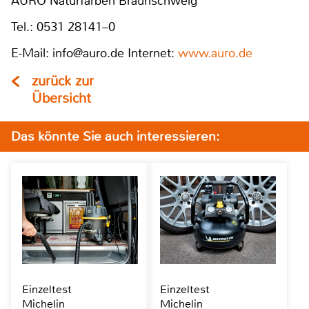
AURO Naturfarben Braunschweig
Tel.: 0531 28141–0
E-Mail: info@auro.de Internet:
www.auro.de
zurück zur
Übersicht
Das könnte Sie auch interessieren:
Einzeltest
Einzeltest
Michelin
Michelin