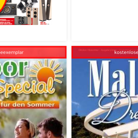
beexemplar
kostenlos